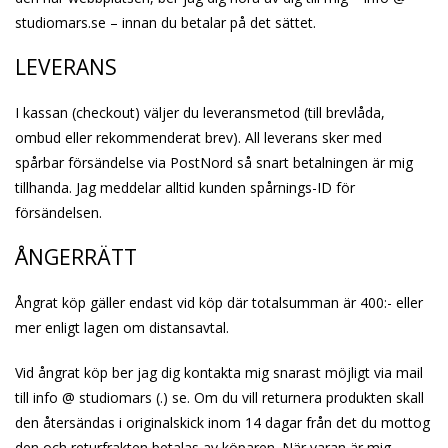
studiomars.se – innan du betalar på det sättet.
LEVERANS
I kassan (checkout) väljer du leveransmetod (till brevlåda,
ombud eller rekommenderat brev). All leverans sker med
spårbar försändelse via PostNord så snart betalningen är mig
tillhanda. Jag meddelar alltid kunden spårnings-ID för
försändelsen.
ÅNGERRÄTT
Ångrat köp gäller endast vid köp där totalsumman är 400:- eller
mer enligt lagen om distansavtal.
Vid ångrat köp ber jag dig kontakta mig snarast möjligt via mail
till info @ studiomars (.) se. Om du vill returnera produkten skall
den återsändas i originalskick inom 14 dagar från det du mottog
den och returfrakten betalas av köparen. När varan är mig