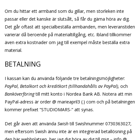
Om du hittar ett armband som du gillar, men storleken inte
passar eller det kanske är slutsålt, så får du gärna höra av dig.
Det går oftast att specialbeställa armbanden, men leveranstiden
varierar då beroende på materialtillgång, etc. Ibland tillkommer
även extra kostnader om jag till exempel måste beställa extra
material.
BETALNING
I kassan kan du använda följande tre betalningsmöjligheter:
PayPal, Betalkort och kreditkort (tillhandahålls av PayPal),
och
Banköverföring
till mitt konto i Nordea Bank AB. Notera att min
PayPal-adress är order @ marieapril3 (.) com och på betalningen
kommer prefixet ”STUDIOMARS-” att synas.
Det går även att använda
Swish
till Swishnummer 0730363027,
men eftersom Swish ännu inte är en integrerad betallösning på
den här webbplatsen, ber jag dig höra av dig till mig – info @