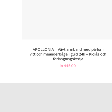
APOLLONIA – Vävt armband med pärlor i
vitt och meanderbåge i guld 24k – Klolås och
förlängningskedja
kr
445.00