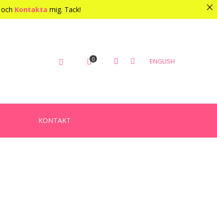
l och
Kontakta
mig. Tack!
0
ENGLISH
KONTAKT