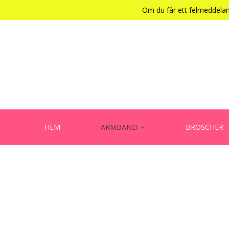
Om du får ett felmeddeland
HEM
ARMBAND
BROSCHER