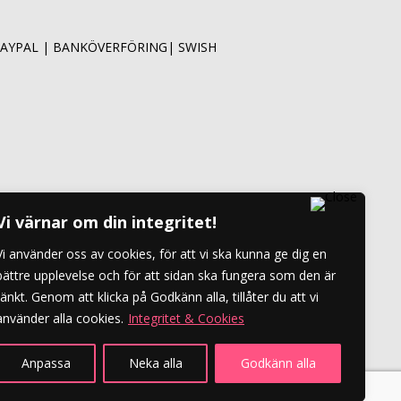
AYPAL | BANKÖVERFÖRING
| SWISH
Vi värnar om din integritet!
Vi använder oss av cookies, för att vi ska kunna ge dig en
bättre upplevelse och för att sidan ska fungera som den är
tänkt. Genom att klicka på Godkänn alla, tillåter du att vi
använder alla cookies.
Integritet & Cookies
Anpassa
Neka alla
Godkänn alla