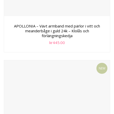
APOLLONIA – Vävt armband med pärlor i vitt och
meanderbåge i guld 24k – Klolås och
förlängningskedja
kr
445.00
NEW