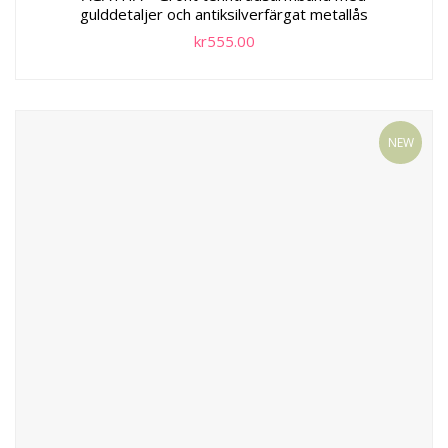
gulddetaljer och antiksilverfärgat metallås
kr
555.00
NEW