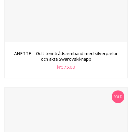
ANETTE – Gult tenntrådsarmband med silverpärlor
och äkta Swarovskiknapp
kr
575.00
SOLD