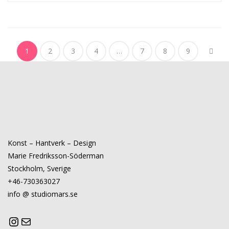
1
2
3
4
…
7
8
9
Konst – Hantverk – Design
Marie Fredriksson-Söderman
Stockholm, Sverige
+46-730363027
info @ studiomars.se