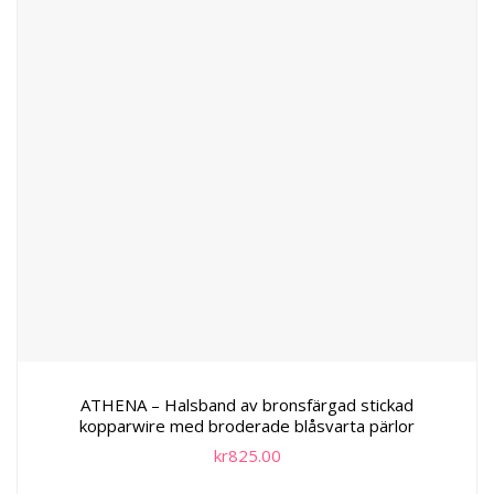
ATHENA – Halsband av bronsfärgad stickad
kopparwire med broderade blåsvarta pärlor
kr
825.00