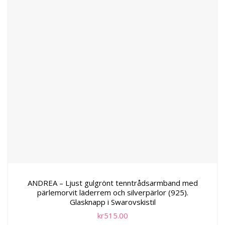
ANDREA – Ljust gulgrönt tenntrådsarmband med
pärlemorvit läderrem och silverpärlor (925).
Glasknapp i Swarovskistil
kr
515.00