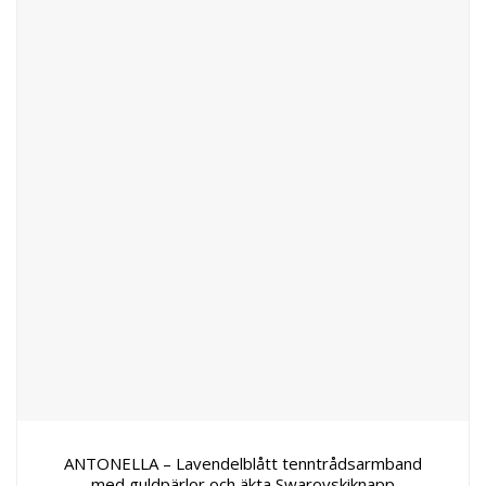
ANTONELLA – Lavendelblått tenntrådsarmband
med guldpärlor och äkta Swarovskiknapp