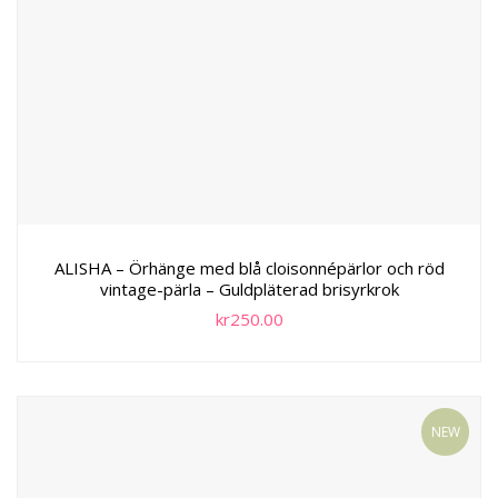
ALISHA – Örhänge med blå cloisonnépärlor och röd
vintage-pärla – Guldpläterad brisyrkrok
kr
250.00
NEW